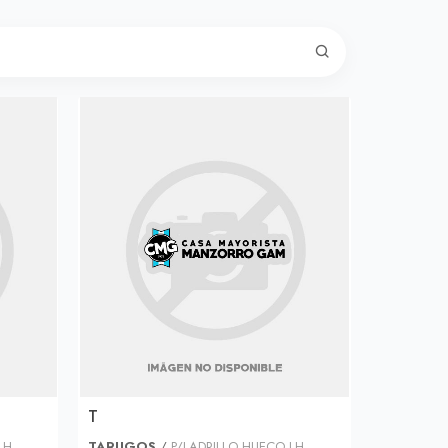
T
LH
TARUGOS
/
P/LADRILLO HUECO LH