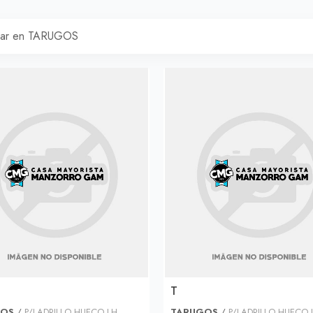
T
GOS
/
P/LADRILLO HUECO LH
TARUGOS
/
P/LADRILLO HUECO 