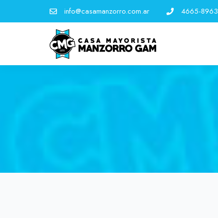
info@casamanzorro.com.ar
4665-8963