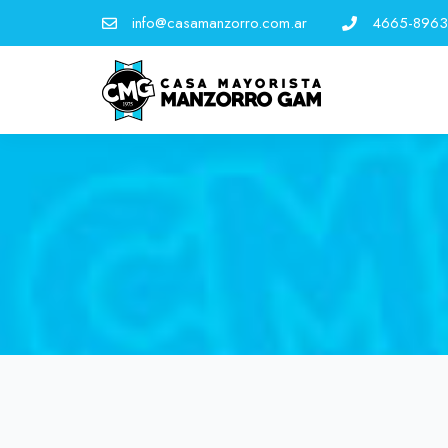
info@casamanzorro.com.ar
4665-8963