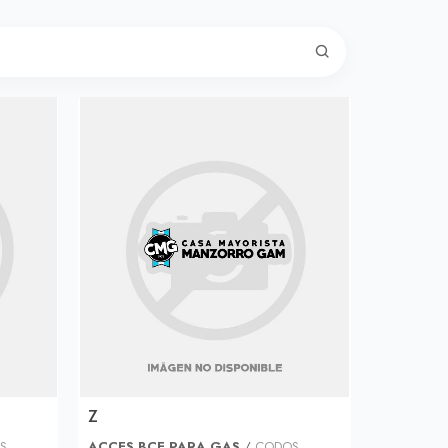
Z
S
ACCES BCE PARA GAS
/
CODOS