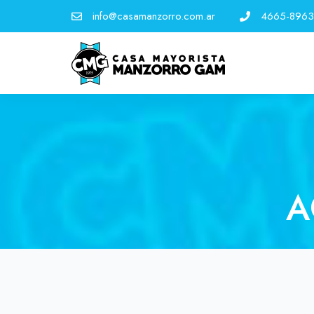
info@casamanzorro.com.ar
4665-8963
A