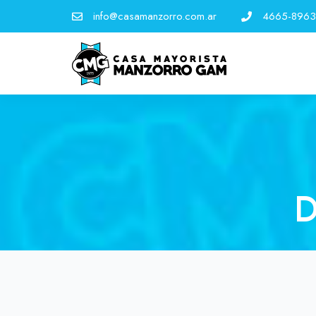
info@casamanzorro.com.ar
4665-8963
D